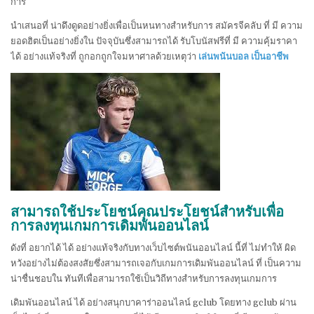
การ
นำเสนอที่ น่าดึงดูดอย่างยิ่งเพื่อเป็นหนทางสำหรับการ สมัครจีคลับ ที่ มี ความ
ยอดฮิตเป็นอย่างยิ่งใน ปัจจุบันซึ่งสามารถได้ รับโบนัสฟรีที่ มี ความคุ้มราคา
ได้ อย่างแท้จริงที่ ถูกอกถูกใจมหาศาลด้วยเหตุว่า
เล่นพนันบอล เป็นอาชีพ
สามารถใช้ประโยชน์คุณประโยชน์สำหรับเพื่อ
การลงทุนเกมการเดิมพันออนไลน์
ดังที่ อยากได้ ได้ อย่างแท้จริงกับทางเว็บไซต์พนันออนไลน์ นี้ที่ ไม่ทำให้ ผิด
หวังอย่างไม่ต้องสงสัยซึ่งสามารถเจอกับเกมการเดิมพันออนไลน์ ที่ เป็นความ
น่าชื่นชอบใน ทันทีเพื่อสามารถใช้เป็นวิถีทางสำหรับการลงทุนเกมการ
เดิมพันออนไลน์ ได้ อย่างสนุกบาคาร่าออนไลน์ gclub โดยทาง gclub ผ่าน