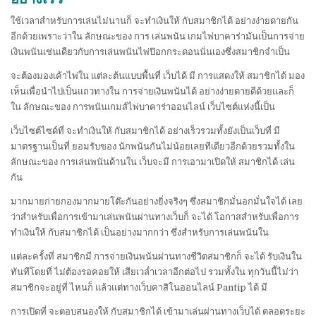
ใช้เวลาสำหรับการเล่นไม่นานก็ จะทำเงินให้ กับสมาชิกได้ อย่างง่ายดายกัน
อีกด้วยเพราะว่าใน ลักษณะของ การ เล่นพนัน เกมไพ่บาคาร่ามันเป็นการจ่าย
เงินพนันเช่นเดียวกับการเล่นพนันไพ่ป๊อกกระดอนนั่นเองซึ่งสมาชิกจำเป็น
จะต้องมองเค้าไพ่ใน แต่ละต้นแบบพื้นที่ เว็บได้ มี การแสดงให้ สมาชิกได้ มอง
เห็นเพื่อนำไปเป็นแถวทางใน การจ่ายเงินพนันได้ อย่างง่ายดายดีด้วยและก็
ใน ลักษณะของ การพนันเกมส์ไพ่บาคาร่าออนไลน์ เว็บไซต์แห่งนี้เป็น
เว็บไซต์ไซด์ที่ จะทำเงินให้ กับสมาชิกได้ อย่างเร็วรวมทั้งยังเป็นเว็บที่ มี
มาตรฐานเป็นที่ ยอมรับของ นักพนันกันไม่น้อยเลยทีเดียวอีกด้วยรวมทั้งใน
ลักษณะของ การเล่นพนันด้านใน เว็บจะมี การเอามาเปิดให้ สมาชิกได้ เล่น
กัน
มากมายก่ายกองมากมายโต๊ะกันอย่างยิ่งจริงๆ ซึ่งสมาชิกมั่นอกมั่นใจได้ เลย
ว่าสำหรับเพื่อการเข้ามาเล่นพนันผ่านทางเว็บก็ จะได้ โอกาสสำหรับเพื่อการ
ทำเงินให้ กับสมาชิกได้ เป็นอย่างมากกว่า ซึ่งสำหรับการเล่นพนันใน
แต่ละครั้งที่ สมาชิกมี การจ่ายเงินพนันผ่านทางชีวิตสมาชิกก็ จะได้ รับเงินใน
ทันทีโดยที่ ไม่ต้องรอคอยให้ เสียเวล่ำเวลาอีกต่อไป รวมทั้งใน ทุกวันนี้ไม่ว่า
สมาชิกจะอยู่ที่ ไหนก็ แล้วแต่ทางเว็บคาสิโนออนไลน์ Pantip ได้ มี
การเปิดที่ จะตอบสนองให้ กับสมาชิกได้ เข้ามาเล่นผ่านทางเว็บได้ ตลอดระยะ