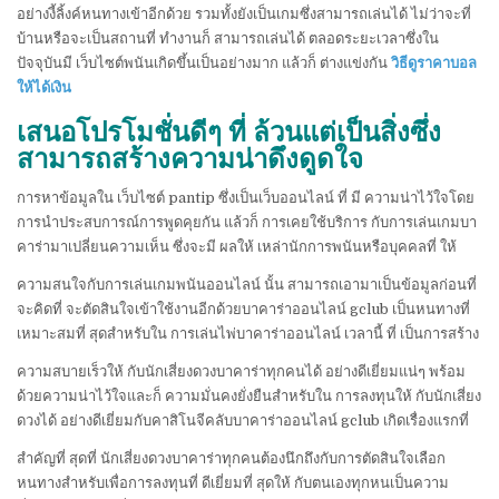
อย่างงี้ลิ้งค์หนทางเข้าอีกด้วย รวมทั้งยังเป็นเกมซึ่งสามารถเล่นได้ ไม่ว่าจะที่
บ้านหรือจะเป็นสถานที่ ทำงานก็ สามารถเล่นได้ ตลอดระยะเวลาซึ่งใน
ปัจจุบันมี เว็บไซต์พนันเกิดขึ้นเป็นอย่างมาก แล้วก็ ต่างแข่งกัน
วิธีดูราคาบอล
ให้ได้เงิน
เสนอโปรโมชั่นดีๆ ที่ ล้วนแต่เป็นสิ่งซึ่ง
สามารถสร้างความน่าดึงดูดใจ
การหาข้อมูลใน เว็บไซต์ pantip ซึ่งเป็นเว็บออนไลน์ ที่ มี ความน่าไว้ใจโดย
การนำประสบการณ์การพูดคุยกัน แล้วก็ การเคยใช้บริการ กับการเล่นเกมบา
คาร่ามาเปลี่ยนความเห็น ซึ่งจะมี ผลให้ เหล่านักการพนันหรือบุคคลที่ ให้
ความสนใจกับการเล่นเกมพนันออนไลน์ นั้น สามารถเอามาเป็นข้อมูลก่อนที่
จะคิดที่ จะตัดสินใจเข้าใช้งานอีกด้วยบาคาร่าออนไลน์ gclub เป็นหนทางที่
เหมาะสมที่ สุดสำหรับใน การเล่นไพ่บาคาร่าออนไลน์ เวลานี้ ที่ เป็นการสร้าง
ความสบายเร็วให้ กับนักเสี่ยงดวงบาคาร่าทุกคนได้ อย่างดีเยี่ยมแน่ๆ พร้อม
ด้วยความน่าไว้ใจและก็ ความมั่นคงยั่งยืนสำหรับใน การลงทุนให้ กับนักเสี่ยง
ดวงได้ อย่างดีเยี่ยมกับคาสิโนจีคลับบาคาร่าออนไลน์ gclub เกิดเรื่องแรกที่
สำคัญที่ สุดที่ นักเสี่ยงดวงบาคาร่าทุกคนต้องนึกถึงกับการตัดสินใจเลือก
หนทางสำหรับเพื่อการลงทุนที่ ดีเยี่ยมที่ สุดให้ กับตนเองทุกหนเป็นความ