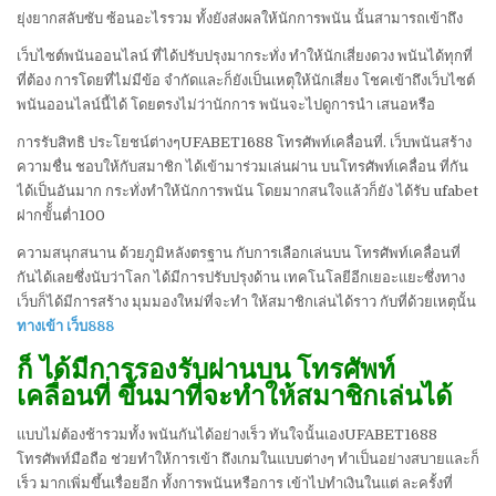
ยุ่งยากสลับซับ ซ้อนอะไรรวม ทั้งยังส่งผลให้นักการพนัน นั้นสามารถเข้าถึง
เว็บไซต์พนันออนไลน์ ที่ได้ปรับปรุงมากระทั่ง ทำให้นักเสี่ยงดวง พนันได้ทุกที่
ที่ต้อง การโดยที่ไม่มีข้อ จำกัดและก็ยังเป็นเหตุให้นักเสี่ยง โชคเข้าถึงเว็บไซต์
พนันออนไลน์นี้ได้ โดยตรงไม่ว่านักการ พนันจะไปดูการนำ เสนอหรือ
การรับสิทธิ ประโยชน์ต่างๆUFABET1688 โทรศัพท์เคลื่อนที่. เว็บพนันสร้าง
ความชื่น ชอบให้กับสมาชิก ได้เข้ามาร่วมเล่นผ่าน บนโทรศัพท์เคลื่อน ที่กัน
ได้เป็นอันมาก กระทั่งทำให้นักการพนัน โดยมากสนใจแล้วก็ยัง ได้รับ ufabet
ฝากขัั้นต่ำ100
ความสนุกสนาน ด้วยภูมิหลังตรฐาน กับการเลือกเล่นบน โทรศัพท์เคลื่อนที่
กันได้เลยซึ่งนับว่าโลก ได้มีการปรับปรุงด้าน เทคโนโลยีอีกเยอะแยะซึ่งทาง
เว็บก็ได้มีการสร้าง มุมมองใหม่ที่จะทำ ให้สมาชิกเล่นได้ราว กับที่ด้วยเหตุนั้น
ทางเข้า เว็บ888
ก็ ได้มีการรองรับผ่านบน โทรศัพท์
เคลื่อนที่ ขึ้นมาที่จะทำให้สมาชิกเล่นได้
แบบไม่ต้องช้ารวมทั้ง พนันกันได้อย่างเร็ว ทันใจนั้นเองUFABET1688
โทรศัพท์มือถือ ช่วยทำให้การเข้า ถึงเกมในแบบต่างๆ ทำเป็นอย่างสบายและก็
เร็ว มากเพิ่มขึ้นเรื่อยอีก ทั้งการพนันหรือการ เข้าไปทำเงินในแต่ ละครั้งที่