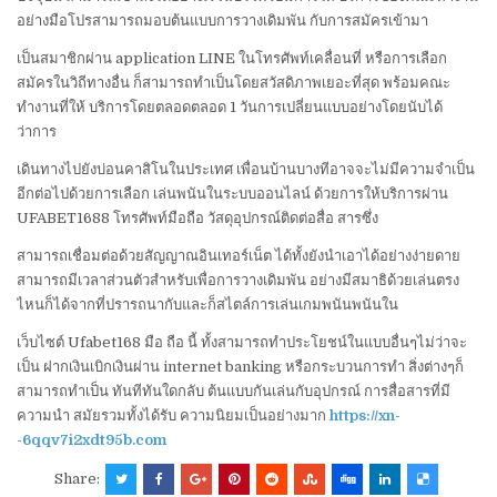
อย่างมือโปรสามารถมอบต้นแบบการวางเดิมพัน กับการสมัครเข้ามา
เป็นสมาชิกผ่าน application LINE ในโทรศัพท์เคลื่อนที่ หรือการเลือก
สมัครในวิถีทางอื่น ก็สามารถทำเป็นโดยสวัสดิภาพเยอะที่สุด พร้อมคณะ
ทำงานที่ให้ บริการโดยตลอดตลอด 1 วันการเปลี่ยนแบบอย่างโดยนับได้
ว่าการ
เดินทางไปยังบ่อนคาสิโนในประเทศ เพื่อนบ้านบางทีอาจจะไม่มีความจำเป็น
อีกต่อไปด้วยการเลือก เล่นพนันในระบบออนไลน์ ด้วยการให้บริการผ่าน
UFABET1688 โทรศัพท์มือถือ วัสดุอุปกรณ์ติดต่อสื่อ สารซึ่ง
สามารถเชื่อมต่อด้วยสัญญาณอินเทอร์เน็ต ได้ทั้งยังนำเอาได้อย่างง่ายดาย
สามารถมีเวลาส่วนตัวสำหรับเพื่อการวางเดิมพัน อย่างมีสมาธิด้วยเล่นตรง
ไหนก็ได้จากที่ปรารถนากับและก็สไตล์การเล่นเกมพนันพนันใน
เว็บไซต์ Ufabet168 มือ ถือ นี้ ทั้งสามารถทำประโยชน์ในแบบอื่นๆไม่ว่าจะ
เป็น ฝากเงินเบิกเงินผ่าน internet banking หรือกระบวนการทำ สิ่งต่างๆก็
สามารถทำเป็น ทันทีทันใดกลับ ต้นแบบกันเล่นกับอุปกรณ์ การสื่อสารที่มี
ความนำ สมัยรวมทั้งได้รับ ความนิยมเป็นอย่างมาก
https://xn-
-6qqv7i2xdt95b.com
Share: