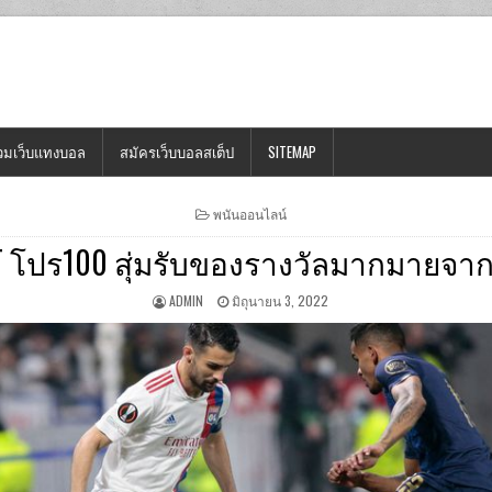
วมเว็บแทงบอล
สมัครเว็บบอลสเต็ป
SITEMAP
POSTED
พนันออนไลน์
IN
T โปร100 สุ่มรับของรางวัลมากมายจากเ
ADMIN
มิถุนายน 3, 2022