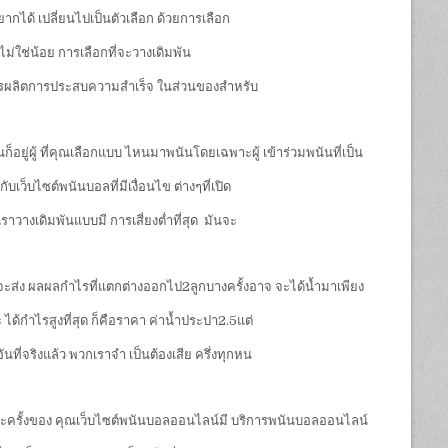
ยากได้ เปลี่ยนไปเป็นตัวเลือก ด้วยการเลือก
ไม่ใช่น้อย การเลือกที่จะวางเดิมพัน
ับการผลิตการประสบความสำเร็จ ในส่วนของสำหรับ
ันก็อยู่ผู้ ที่คุณเลือกแบบ ไหนมาพนันโดยเฉพาะผู้ เข้าร่วมพนันที่เป็น
เว็บไซต์พนันบอลที่มีเงื่อนไข ต่างๆที่เปิด
เราวางเดิมพันแบบมี การเสี่ยงต่ำที่สุด มันจะ
จะส่ง ผลผลกำไรที่แตกต่างออกไป2ลูกบางครั้งอาจ จะได้น้ำมาเพียง
ได้กำไรสูงที่สุด ก็คือราคา ค่าน้ำประปา2.5แต่
นที่จริงแล้ว พวกเราจำ เป็นต้องเสีย ครึ่งทุกหน
ละครั้งของ คุณเว็บไซต์พนันบอลออนไลน์มี บริการพนันบอลออนไลน์