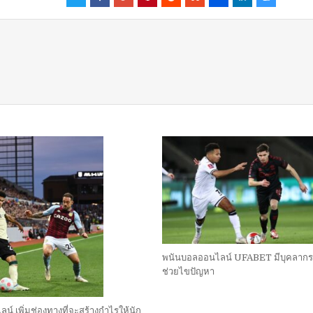
พนันบอลออนไลน์ UFABET มีบุคลากร
ช่วยไขปัญหา
์ เพิ่มช่องทางที่จะสร้างกำไรให้นัก