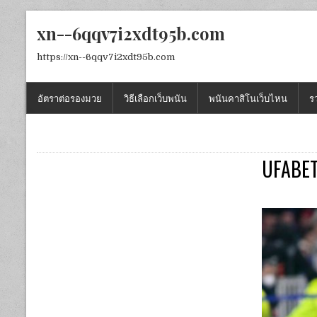
xn--6qqv7i2xdt95b.com
https://xn--6qqv7i2xdt95b.com
อัตราต่อรองมวย
วิธีเลือกเว็บพนัน
พนันคาสิโนเว็บไหน
ร
UFABE