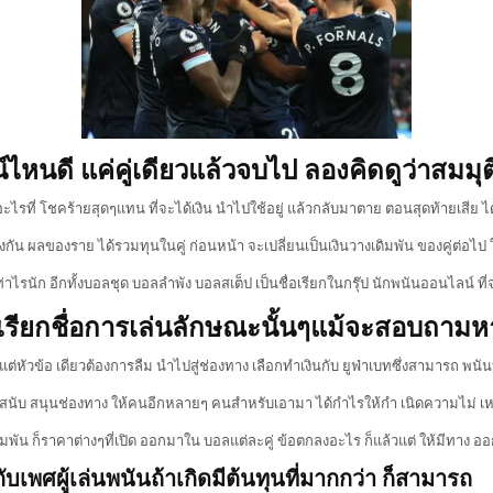
นดี แค่คู่เดียวแล้วจบไป ลองคิดดูว่าสมมุ
ไรที่ โชคร้ายสุดๆแทน ที่จะได้เงิน นำไปใช้อยู่ แล้วกลับมาตาย ตอนสุดท้ายเสีย ได้
องกัน ผลของราย ได้รวมทุนในคู่ ก่อนหน้า จะเปลี่ยนเป็นเงินวางเดิมพัน ของคู่ต่อไ
าไรนัก อีกทั้งบอลชุด บอลลำพัง บอลสเต็ป เป็นชื่อเรียกในกรุ๊ป นักพนันออนไลน์ ที่จะร
้เรียกชื่อการเล่นลักษณะนั้นๆแม้จะสอบถาม
ต่หัวข้อ เดียวต้องการลืม นำไปสู่ช่องทาง เลือกทำเงินกับ ยูฟ่าเบทซึ่งสามารถ พนั
่าสนับ สนุนช่องทาง ให้คนอีกหลายๆ คนสำหรับเอามา ได้กำไรให้กำ เนิดความไม่ เหม
พัน ก็ราคาต่างๆที่เปิด ออกมาใน บอลแต่ละคู่ ข้อตกลงอะไร ก็แล้วแต่ ให้มีทาง ออกท
กับเพศผู้เล่นพนันถ้าเกิดมีต้นทุนที่มากกว่า ก็สามารถ