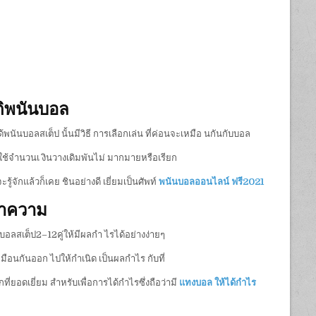
ติพนันบอล
พนันบอลสเต็ป นั้นมีวิธี การเลือกเล่น ที่ค่อนจะเหมือ นกันกับบอล
ป ใช้จำนวนเ งินวางเดิมพันไม่ มากมายหรือเรียก
ู้จักแล้วก็เคย ชินอย่างดี เยี่ยมเป็นศัพท์
พนันบอลออนไลน์ ฟรี2021
หาความ
นบอลสเต็ป2–12คู่ให้มีผลกำ ไรได้อย่างง่ายๆ
ือนกันออก ไปให้กำเนิด เป็นผลกำไร กับที่
ี่ยอดเยี่ยม สำหรับเพื่อการได้กำไรซึ่งถือว่ามี
แทงบอล ให้ได้กำไร