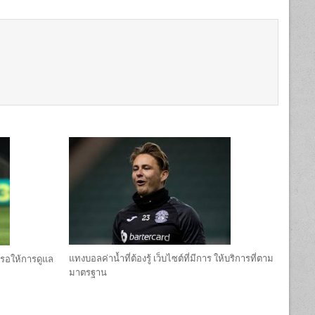
แทงบอลค่าน้ำที่ต้องรู้ เว็บไซต์ที่มีการ ให้บริการที่ตาม
รอให้การดูแล
มาตรฐาน