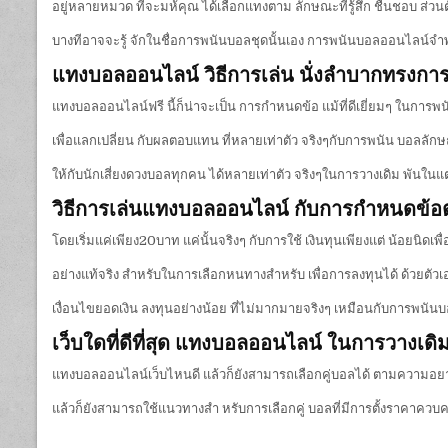
อยู่หลายหมวด ที่จะมห้คุณ ได้เลือกแทงตาม ลักษณะที่รู้สึก ชื่นชอบ ส
บางทีอาจจะรู้ จักในชื่อการพนันบอลชุดนั้นเอง การพนันบอลออนไลน์จำพ
แทงบอลออนไลน์ วิธีการเล่น นั่งลำบากทรงการ
แทงบอลออนไลน์ฟรี นี้ก็น่าจะเป็น การกำหนดข้อ แม้ที่ดีเยี่ยมๆ ในการพนั
เพื่อแลกเปลี่ยน กับผลตอบแทน ที่หลายเท่าตัว จริงๆกับการพนัน บอลลั
ให้กับนักเสี่ยงดวงบอลทุกคน ได้หลายเท่าตัว จริงๆในการวางเดิม พันในแต่
วิธีการเล่นแทงบอลออนไลน์ กับการกำหนดข้อ
โดยเริ่มแค่เพียง20บาท แค่นั้นจริงๆ กับการใช้ เงินทุนเพียงแต่ น้อย
อย่างแท้จริง สำหรับในการเลือกหนทางสำหรับ เพื่อการลงทุนได้ ด้วยตัวเองไ
เงื่อนไขยอดเงิน ลงทุนอย่างน้อย ที่ไม่มากมายจริงๆ เหมือนกับการพนันบอ
เว็บใดที่ดีที่สุด แทงบอลออนไลน์ ในการวางเ
แทงบอลออนไลน์เว็บไหนดี แล้วก็ยังสามารถเลือกคู่บอลได้ ตามความอยาก ขอ
แล้วก็ยังสามารถใช้แนวทางสำ หรับการเลือกคู่ บอลที่มีการตั้งราคาควบครึ่ง