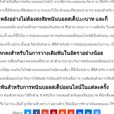
่วนตัวสำหรับเพื่อการพนัน บอลออนไลน์จำ พวกที่ควรจะลงทุนและก็ควร จะใช้บริการท
วกนี้มีลักษณะที่พิเศษมาก มายๆและก็เป็น ลักษณะที่ทุกคนสามารถ ลงทุนสำหรับ ก
คลังอย่างไม่ต้องสงสัยพนันบอลสเต็ป20บาท และก็
นบอลสเต็ป ออนไลน์ด้วยการลงทุนเริ่ม20บาท ซึ่งสามารถเอา มาวางเดิมพัน ในแต่ละครั้
กษณะนี้ และก็นี้ก็เป็น การเสนอแบบอย่างการพนันบอลสเต็ปออนไลน์ที่เป็นลักษณะ
ละครั้ง แม้กระนั้นแต่ ก็ยังเป็นจังหวะ ที่ดีสำหรับนัก การพนันบอลทุกคนไม่ว่าจะ เ
ตกลงสำหรับในการวางเดิมพันในอัตราอย่างน้อย
นิดเพื่อแลก เปลี่ยนกับผล ตอบแทนที่หลาย เท่าตัวมากมายๆ กับการพนันบอลสเต็ปออ
ด้ทุก หนกับเว็บไซต์ แทงบอลออนไลน์ต่างๆเดี๋ยว นี้ที่เป็นจังหวะ ที่ดีสำหรับ การเล
ลสเต็ปออนไลน์ กับการได้สัมผัส กับข้อแม้สำหรับเพื่อการวางเดิมพันด้วยการเริ่ม
ดิมพันสำหรับการพนันบอลสเต็ปออนไลน์ในแต่ละครั้ง
งตัวท่านเอง ได้อีกด้วย สำหรับในการลงทุนด้วยเงินทุนเริ่ม20บาท ที่นักเสี่ยงดว
 ไม่ว่าจะเป็นกี่ ลูกก็ตามที เพราะว่าอย่างต่ำๆ ก็ยังเป็นการรัก ษาเงินลงทุนและ ก็
Share: